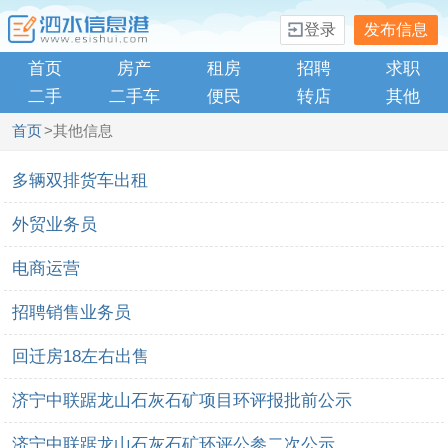
登录
发布信息
首页
房产
租房
招聘
求职
二手
二手车
便民
转店
其他
首页
>其他信息
多辆双排货车出租
外贸业务员
电商运营
招聘销售业务员
回迁房18左右出售
济宁中联踞龙山石灰石矿项目环评报批前公示
济宁中联踞龙山石灰石矿环评公参二次公示