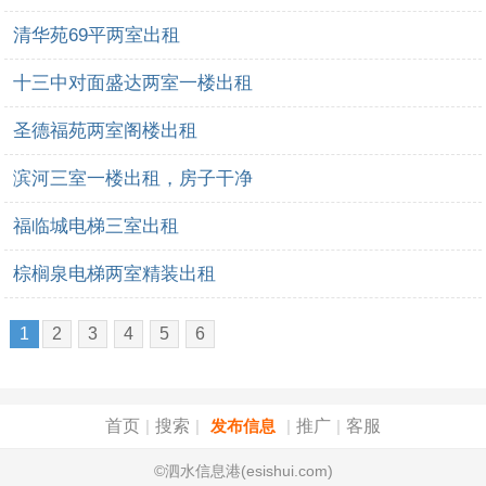
清华苑69平两室出租
十三中对面盛达两室一楼出租
圣德福苑两室阁楼出租
滨河三室一楼出租，房子干净
福临城电梯三室出租
棕榈泉电梯两室精装出租
1
2
3
4
5
6
首页
搜索
推广
客服
|
|
发布信息
|
|
©泗水信息港(esishui.com)