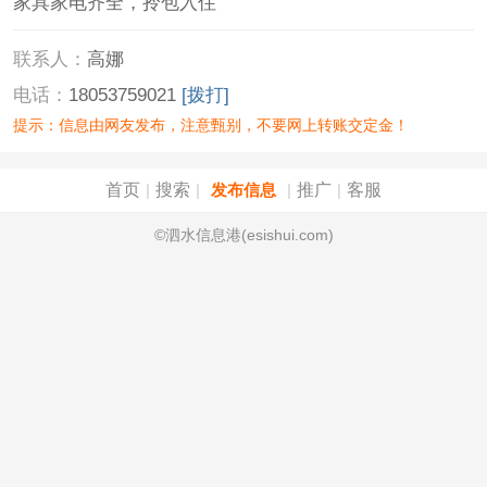
家具家电齐全，拎包入住
联系人：
高娜
电话：
18053759021
[拨打]
提示：信息由网友发布，注意甄别，不要网上转账交定金！
首页
搜索
推广
客服
|
|
发布信息
|
|
©泗水信息港(esishui.com)