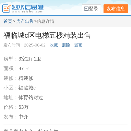
登录
发布信息
首页
>
房产出售
>信息详情
福临城c区电梯五楼精装出售
发布时间：2025-06-02
收藏
删除
置顶
房型：
3室2厅1卫
面积：
97 ㎡
装修：
精装修
小区：
福临城c
地址：
体育馆对过
价格：
63万
发布：
中介