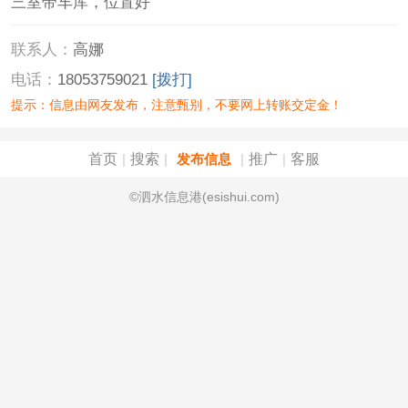
三室带车库，位置好
联系人：
高娜
电话：
18053759021
[拨打]
提示：信息由网友发布，注意甄别，不要网上转账交定金！
首页
搜索
推广
客服
|
|
发布信息
|
|
©泗水信息港(esishui.com)