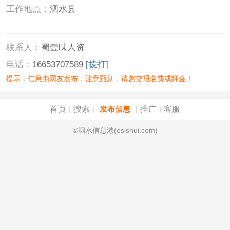
工作地点：
泗水县
联系人：
蜀壹味人资
电话：
16653707589
[拨打]
提示：信息由网友发布，注意甄别，请勿交报名费或押金！
首页
搜索
推广
客服
|
|
发布信息
|
|
©泗水信息港(esishui.com)