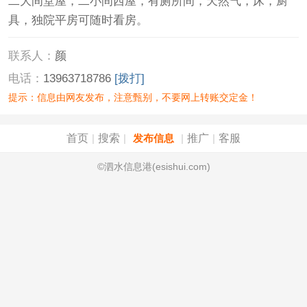
二大间堂屋，二小间西屋，有厕所间，天然气，床，厨
具，独院平房可随时看房。
联系人：
颜
电话：
13963718786
[拨打]
提示：信息由网友发布，注意甄别，不要网上转账交定金！
首页
搜索
推广
客服
|
|
发布信息
|
|
©泗水信息港(esishui.com)