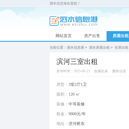
泗水信息港欢迎您！
网站首页
房产出售
房屋出租
当前位置：
泗水信息港
>
泗水房屋出租
>
住房出租
滨河三室出租
发布时间：2025-09-23
收藏此条
删除信息
房型：
3室2厅1卫
面积：
120 ㎡
装修：
中等装修
租金：
9000元/年
地址：
济河桥东