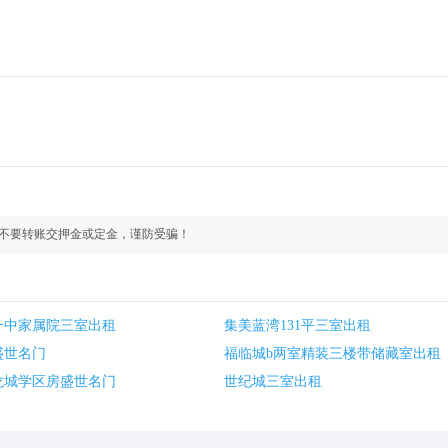
不要转账交押金或定金，谨防受骗！
一中家属院三室出租
集美蓝湾131平三室出租
盛世名门
福临城b两室精装三楼带储藏室出租
龙城学区房盛世名门
世纪城三室出租