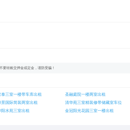
不要转账交押金或定金，谨防受骗！
君泰三室一楼带车库出租
圣融庭院一楼两室出租
绿景国际简装两室出租
清华苑三室精装修带储藏室车位
华阳水苑三室出租
金冠阳光花园三室一楼出租