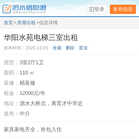
登录
发布信息
首页
>
房屋出租
>信息详情
华阳水苑电梯三室出租
发布时间：2025-12-01
收藏
删除
置顶
房型：
3室2厅1卫
面积：
110 ㎡
装修：
精装修
租金：
12000元/年
地址：
泗水大桥北，离育才中学近
发布：
中介
家具家电齐全，拎包入住