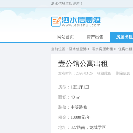
泗水信息港欢迎您！
网站首页
房产出售
房屋出租
当前位置：
泗水信息港
>
泗水房屋出租
>
住房出租
壹公馆公寓出租
发布时间：2026-03-26
收藏此条
删除信息
房型：
1室1厅1卫
面积：
40 ㎡
装修：
中等装修
租金：
10000元/年
地址：
327路南，龙城学区