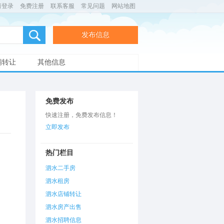
请登录
免费注册
联系客服
常见问题
网站地图
发布信息
铺转让
其他信息
免费发布
快速注册，免费发布信息！
立即发布
热门栏目
泗水二手房
泗水租房
泗水店铺转让
泗水房产出售
泗水招聘信息