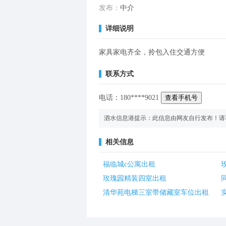
发布：
中介
详细说明
家具家电齐全，拎包入住交通方便
联系方式
电话：
180
****
9021
查看手机号
泗水信息港提示：此信息由网友自行发布！请
相关信息
福临城c公寓出租
玫瑰园精装四室出租
清华苑电梯三室带储藏室车位出租