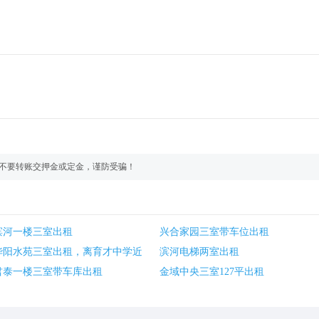
不要转账交押金或定金，谨防受骗！
滨河一楼三室出租
兴合家园三室带车位出租
华阳水苑三室出租，离育才中学近
滨河电梯两室出租
君泰一楼三室带车库出租
金域中央三室127平出租