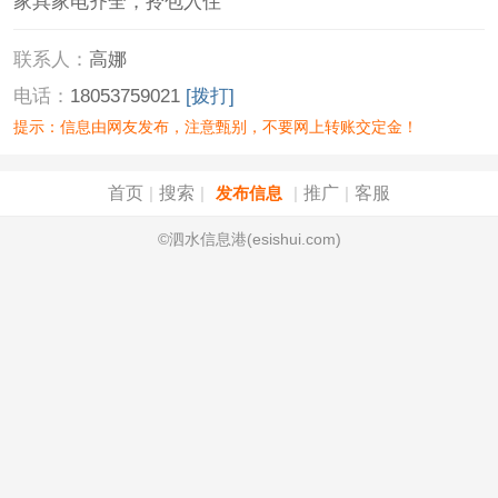
家具家电齐全，拎包入住
联系人：
高娜
电话：
18053759021
[拨打]
提示：信息由网友发布，注意甄别，不要网上转账交定金！
首页
搜索
推广
客服
|
|
发布信息
|
|
©泗水信息港(esishui.com)